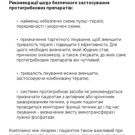
Рекомендації щодо безпечного застосування
протигрибкових препаратів:
·
найменш небезпечні схеми пульс-терапії,
переривчасті і укорочені схеми;
·
призначення таргетного лікування, щоб зменшити
тривалість терапії і підвищити її ефективність. Для
цього необхідно визначити, який збудник став
причиною оніхомікозу, а також з'ясувати, до яких саме
протигрибкових препаратів він чутливий;
·
тривалість лікування можна зменшити,
застосовуючи комбіновану терапію;
·
системні протигрибкові засоби не рекомендується
призначати пацієнтам з активним або хронічним
захворюванням печінки, а іншим пацієнтам
проводиться моніторинг функції печінки до і під час
лікування - визначення змісту амінотрансфераз і
лужної фосфатази.
Комплаенс між лікарем і пацієнтом також важливий при