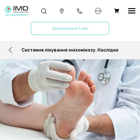
укр
Замовлення в 1 клік
Системне лікування оніхомікозу. Наслідки