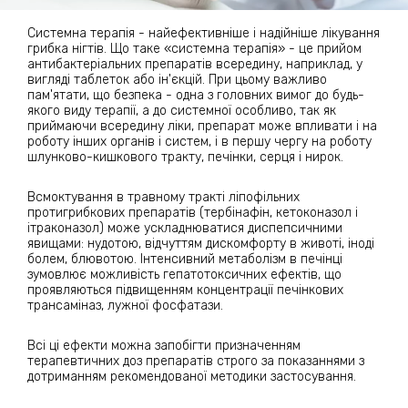
Системна терапія - найефективніше і надійніше лікування
грибка нігтів. Що таке «системна терапія» - це прийом
антибактеріальних препаратів всередину, наприклад, у
вигляді таблеток або ін'єкцій. При цьому важливо
пам'ятати, що безпека - одна з головних вимог до будь-
якого виду терапії, а до системної особливо, так як
приймаючи всередину ліки, препарат може впливати і на
роботу інших органів і систем, і в першу чергу на роботу
шлунково-кишкового тракту, печінки, серця і нирок.
Всмоктування в травному тракті ліпофільних
протигрибкових препаратів (тербінафін, кетоконазол і
ітраконазол) може ускладнюватися диспепсичними
явищами: нудотою, відчуттям дискомфорту в животі, іноді
болем, блювотою. Інтенсивний метаболізм в печінці
зумовлює можливість гепатотоксичних ефектів, що
проявляються підвищенням концентрації печінкових
трансаміназ, лужної фосфатази.
️Всі ці ефекти можна запобігти призначенням
терапевтичних доз препаратів строго за показаннями з
дотриманням рекомендованої методики застосування.