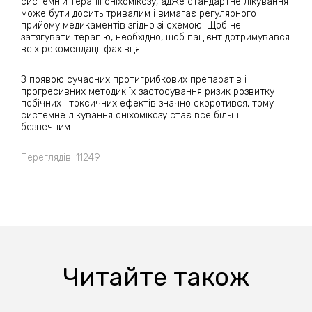
системній терапії оніхомікозу, адже стандартне лікування
може бути досить тривалим і вимагає регулярного
прийому медикаментів згідно зі схемою. Щоб не
затягувати терапію, необхідно, щоб пацієнт дотримувався
всіх рекомендації фахівця.
З появою сучасних протигрибкових препаратів і
прогресивних методик їх застосування ризик розвитку
побічних і токсичних ефектів значно скоротився, тому
системне лікування оніхомікозу стає все більш
безпечним.
Переглядів: 11249
Читайте також