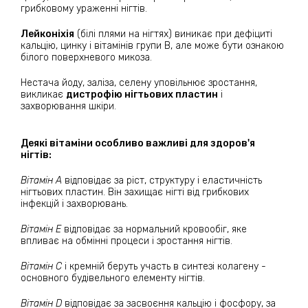
грибковому ураженні нігтів.
Лейконіхія
(білі плями на нігтях) виникає при дефіциті
кальцію, цинку і вітамінів групи В, але може бути ознакою
білого поверхневого микоза.
Нестача йоду, заліза, селену уповільнює зростання,
викликає
дистрофію нігтьових пластин
і
захворювання шкіри.
Деякі вітаміни особливо важливі для здоров'я
нігтів:
Вітамін А
відповідає за ріст, структуру і еластичність
нігтьових пластин. Він захищає нігті від грибкових
інфекцій і захворювань.
Вітамін Е
відповідає за нормальний кровообіг, яке
впливає на обмінні процеси і зростання нігтів.
Вітамін С
і кремній беруть участь в синтезі колагену -
основного будівельного елементу нігтів.
Вітамін D
відповідає за засвоєння кальцію і фосфору, за