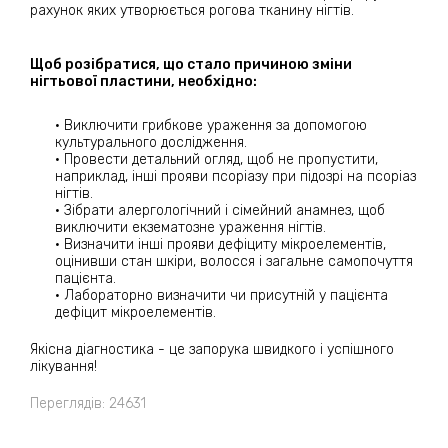
рахунок яких утворюється рогова тканину нігтів.
Щоб розібратися, що стало причиною зміни
нігтьової пластини, необхідно:
· Виключити грибкове ураження за допомогою
культурального дослідження.
· Провести детальний огляд, щоб не пропустити,
наприклад, інші прояви псоріазу при підозрі на псоріаз
нігтів.
· Зібрати алергологічний і сімейний анамнез, щоб
виключити екзематозне ураження нігтів.
· Визначити інші прояви дефіциту мікроелементів,
оцінивши стан шкіри, волосся і загальне самопочуття
пацієнта.
· Лабораторно визначити чи присутній у пацієнта
дефіцит мікроелементів.
Якісна діагностика - це запорука швидкого і успішного
лікування!
Переглядів: 24631