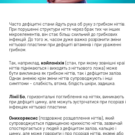
Часто дефіцитні стани йдуть рука об руку з грибком нігтів.
При порушенні структури нігтя через брак тих чи інших
мікроелементів, він стає більш схильний до грибкових
інфекцій. До того ж, часом дуже важко розрізнити зміни
нігтьової пластини при дефіциті вітамінів і при ураженні
грибком.
Так, наприклад,
койлоніхія
(стан, при якому зовнішні краї
нігтів піднімаються і виходять з нігтьового ложа) може
бути викликана як грибком нігтів, так і дефіцитом заліза.
Однак анемію крім зміни нігтів супроводжують і інші
симптоми - слабкість, втома, блідість шкіри, задишка.
Лінії Бо
, горизонтальні поглиблення на нігтях, виникають
при дефіциті цинку, але можуть зустрічатися при псоріазі і
інфекціях нігтьової пластини.
Онихорексис
(поздовжнє розщеплення нігтів), який
супроводжується підвищеною крихкістю нігтів, зазвичай
спостерігається у людей з дефіцитом заліза, кальцію і
цинку, але може говорити і про псоріазі нігтів, екземі або