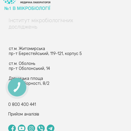
Інститут
мікробіологічних
досліджень
ст.м. Житомирська
пр-т Берестейський, 119-121, корпус 5
ст.м. Оболонь
пр-т Оболонський, 14
Дарницька площа
пр-т Соборності, 8/2
КНОПКА
ЗВ'ЯЗКУ
0 800 400 441
Прийом аналізів