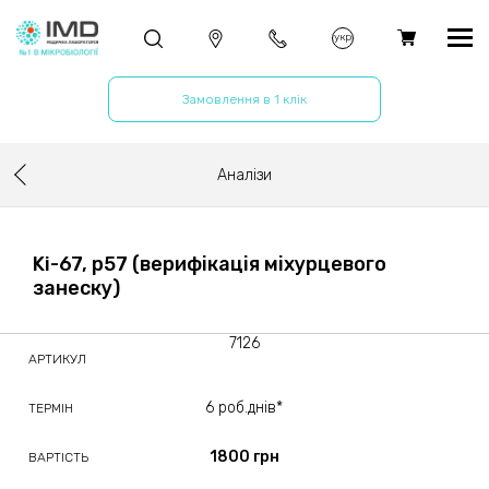
укр
Замовлення в 1 клік
Аналізи
Ki-67, p57 (верифікація міхурцевого
занеску)
7126
АРТИКУЛ
6 роб.днів*
ТЕРМІН
1800 грн
ВАРТІСТЬ