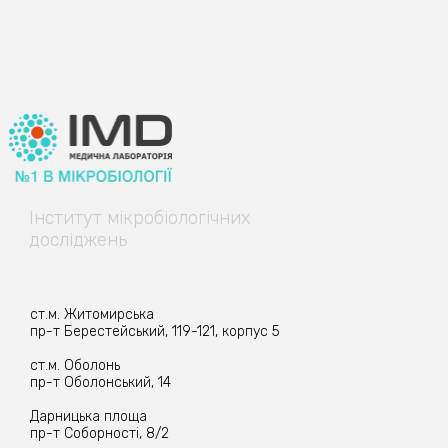
Інститут
мікробіологічних
досліджень
ст.м. Житомирська
пр-т Берестейський, 119-121, корпус 5
ст.м. Оболонь
пр-т Оболонський, 14
Дарницька площа
пр-т Соборності, 8/2