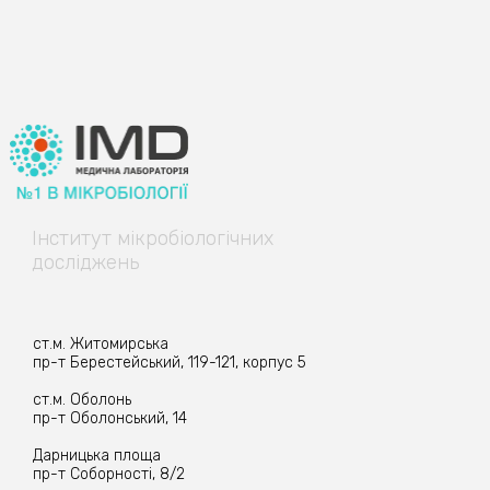
Інститут
мікробіологічних
досліджень
ст.м. Житомирська
пр-т Берестейський, 119-121, корпус 5
ст.м. Оболонь
пр-т Оболонський, 14
Дарницька площа
пр-т Соборності, 8/2