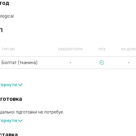
тод
ological
П
ТИП БМ
ЛАБОРАТОРІЯ
ЛПЗ
НА ДОМ
Біоптат (тканина)
-
-
горнути
дготовка
іальної підготовки не потребує.
горнути
ставка