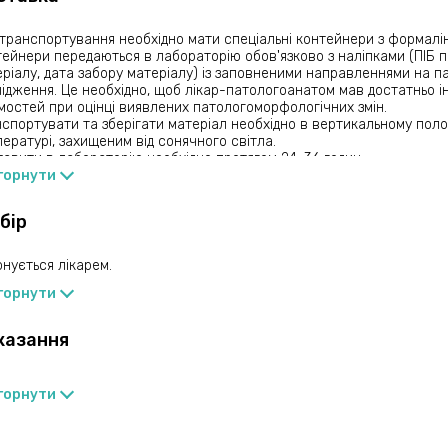
транспортування необхідно мати спеціальні контейнери з формалі
ейнери передаються в лабораторію обов'язково з наліпками (ПІБ п
ріалу, дата забору матеріалу) із заповненими направленнями на п
ідження. Це необхідно, щоб лікар-патологоанатом мав достатньо ін
мостей при оцінці виявлених патологоморфологічних змін.
спортувати та зберігати матеріал необхідно в вертикальному поло
ературі, захищеним від сонячного світла.
авити в лабораторію необхідно протягом 24-36 годин
горнути
бір
нується лікарем.
горнути
казання
горнути