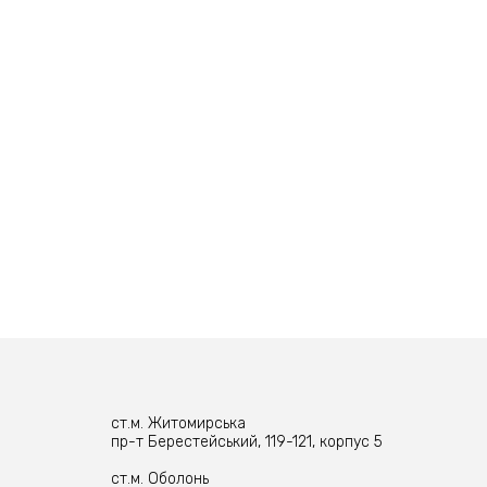
ст.м. Житомирська
пр-т Берестейський, 119-121, корпус 5
ст.м. Оболонь