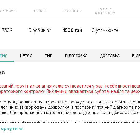
ВІДБІР
АРТИКУЛ
ТЕРМІН
ВАРТІСТЬ
МАТЕРІАЛУ
7309
5 роб.днів*
1500 грн
0 уточнюйте
ПИС
МЕТОД
ТИП
ПІДГОТОВКА
ДОСТАВКА
ВІДБ
ис
азаний термін виконання може змінюватися у разі необхідності дод
раторного контролю. Вихідними вважається субота, неділя та держ
ологічні дослідження широко застосовується для діагностики пере
логічних захворювань, дозволяючи поставити точний діагноз та п
пію. Для проведення гістологічних досліджень лікар відбирає зразо
опомогою гістологічних досліджень оцінюється морфологія тканин,
ачити діагноз в спірних ситуаціях, провести диференційну діагнос
горнути
кісність на ранніх стадіях, визначити стадію, прогноз та тактику лі