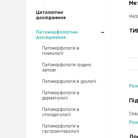
Ме
Цитологічні
Hist
дослідження
ТИ
Патоморфологічні
дослідження
Патоморфологія в
гінекології
Патоморфологія грудної
залози
Патоморфологія в урології
Роз
Патоморфологія в
дерматології
Пі
Патоморфологія в
Спец
отоларігології
Роз
Патоморфологія в
гастроентерології
До