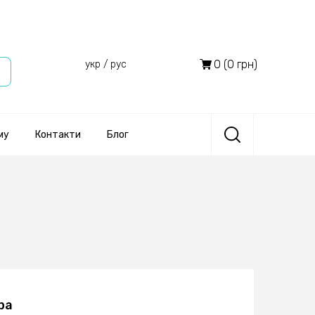
0 (0 грн)
укр
/
рус
му
Контакти
Блог
ра