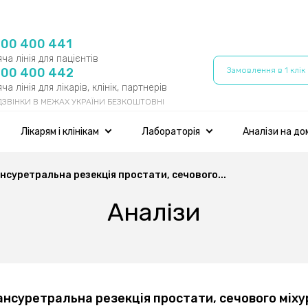
800 400 441
ча лінія для пацієнтів
800 400 442
Замовлення в 1 клік
ча лінія для лікарів, клінік, партнерів
 ДЗВІНКИ В МЕЖАХ УКРАЇНИ БЕЗКОШТОВНІ
Лікарям і клінікам
Лабораторія
Аналізи на до
нсуретральна резекція простати, сечового...
Аналізи
ансуретральна резекція простати, сечового міху