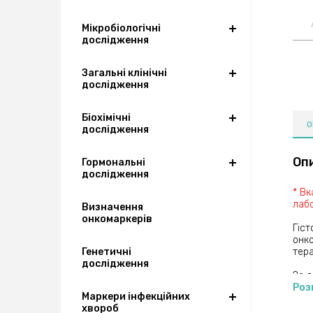
Мікробіологічні
дослідження
Загальні клінічні
дослідження
Біохімічні
О
дослідження
Оп
Гормональні
дослідження
* Вк
лабо
Визначення
онкомаркерів
Гіст
онко
Генетичні
тера
дослідження
За д
визн
Роз
Маркери інфекційних
злоя
хвороб