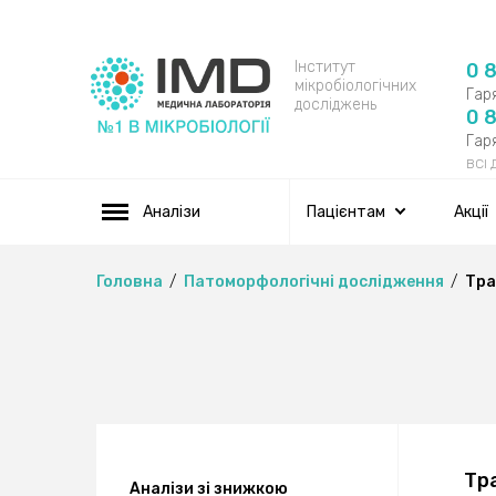
Інститут
0 
мікробіологічних
Гаря
досліджень
0 
Гаря
ВСІ
Аналізи
Пацієнтам
Акції
Головна
Патоморфологічні дослідження
Тра
Тр
Аналізи зі знижкою