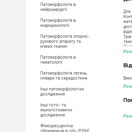
Патоморфологія в
нейрохирургії
Для 
Конт
Патоморфологія в
мате
ендокринології
досл
відо
Патоморфологія опорно-
Тран
рухового апарату та
темп
м’яких тканин
Дост
Роз
Патоморфологія в
гематології
Від
Патоморфологія легень,
плеври та середостіння
Вико
Роз
Інші патоморфологічні
дослідження
По
Інші гісто- та
імуногістохімічні
дослідження
Роз
Флюоресцентна
гібридизація in situ (FISH)