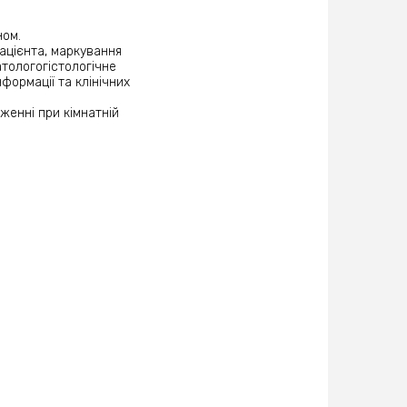
ном.
ацієнта, маркування
атологогістологічне
формації та клінічних
женні при кімнатній