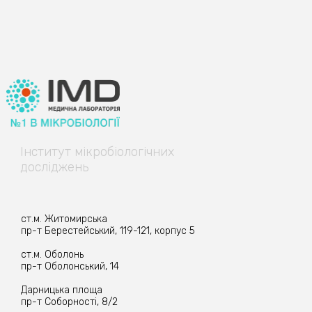
Інститут
мікробіологічних
досліджень
ст.м. Житомирська
пр-т Берестейський, 119-121, корпус 5
ст.м. Оболонь
пр-т Оболонський, 14
Дарницька площа
пр-т Соборності, 8/2