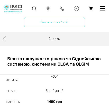
укр
Замовлення в 1 клік
Аналізи
Біоптат шлунка з оцінкою за Сіднейською
системою, системами OLGA та OLGIM
7604
АРТИКУЛ
5 роб.днів*
ТЕРМІН
1450 грн
ВАРТІСТЬ