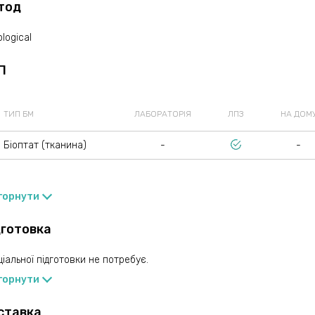
тод
ological
П
ТИП БМ
ЛАБОРАТОРІЯ
ЛПЗ
НА ДОМ
Біоптат (тканина)
-
-
горнути
дготовка
іальної підготовки не потребує.
горнути
ставка