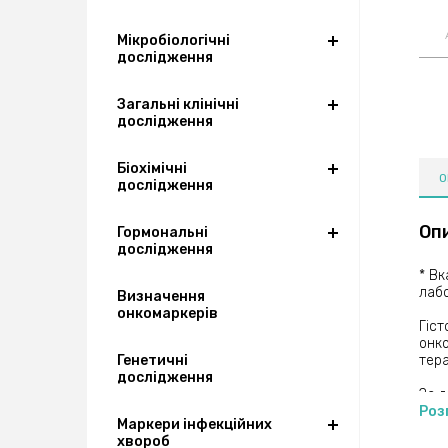
Мікробіологічні
дослідження
Загальні клінічні
дослідження
Біохімічні
О
дослідження
Оп
Гормональні
дослідження
* Вк
лабо
Визначення
онкомаркерів
Гіст
онко
Генетичні
тера
дослідження
За д
визн
Роз
Маркери інфекційних
злоя
хвороб