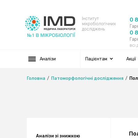
Інститут
0 
мікробіологічних
Гаря
досліджень
0 
Гаря
ВСІ
Аналізи
Пацієнтам
Акції
Головна
Патоморфологічні дослідження
Пол
Пол
Аналізи зі знижкою