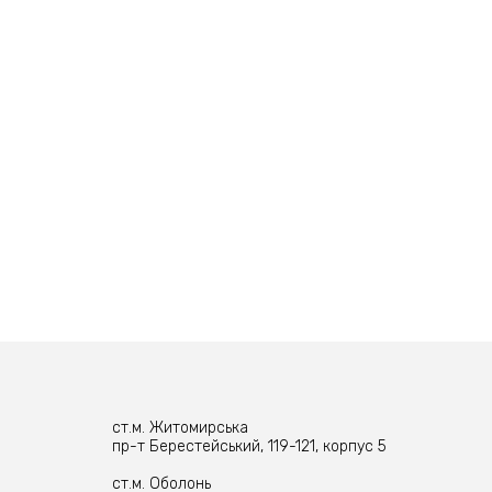
ст.м. Житомирська
пр-т Берестейський, 119-121, корпус 5
ст.м. Оболонь