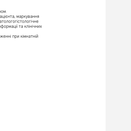
ном.
ацієнта, маркування
атологогістологічне
формації та клінічних
женні при кімнатній