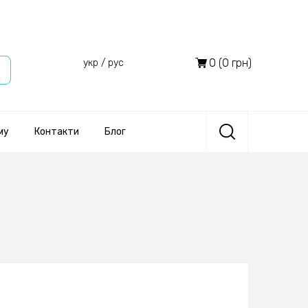
0 (0 грн)
укр
/
рус
му
Контакти
Блог