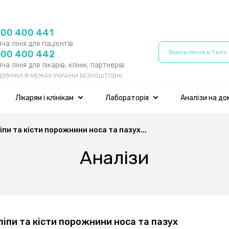
800 400 441
ча лінія для пацієнтів
800 400 442
Замовлення в 1 клік
ча лінія для лікарів, клінік, партнерів
 ДЗВІНКИ В МЕЖАХ УКРАЇНИ БЕЗКОШТОВНІ
Лікарям і клінікам
Лабораторія
Аналізи на до
іпи та кісти порожнини носа та пазух...
Аналізи
іпи та кісти порожнини носа та пазух