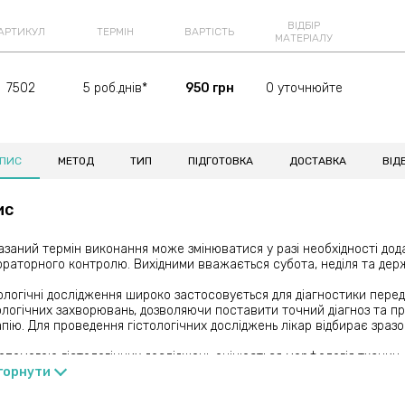
ВІДБІР
АРТИКУЛ
ТЕРМІН
ВАРТІСТЬ
МАТЕРІАЛУ
7502
5 роб.днів*
950 грн
0 уточнюйте
ПИС
МЕТОД
ТИП
ПІДГОТОВКА
ДОСТАВКА
ВІДБ
ис
азаний термін виконання може змінюватися у разі необхідності дод
раторного контролю. Вихідними вважається субота, неділя та держ
ологічні дослідження широко застосовується для діагностики пере
логічних захворювань, дозволяючи поставити точний діагноз та п
пію. Для проведення гістологічних досліджень лікар відбирає зразо
опомогою гістологічних досліджень оцінюється морфологія тканин,
ачити діагноз в спірних ситуаціях, провести диференційну діагнос
горнути
кісність на ранніх стадіях, визначити стадію, прогноз та тактику лі