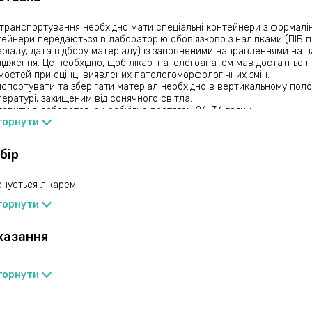
транспортування необхідно мати спеціальні контейнери з формалі
ейнери передаються в лабораторію обов'язково з наліпками (ПІБ п
ріалу, дата відбору матеріалу) із заповненими направленнями на п
ідження. Це необхідно, щоб лікар-патологоанатом мав достатньо ін
мостей при оцінці виявлених патологоморфологічних змін.
спортувати та зберігати матеріал необхідно в вертикальному поло
ературі, захищеним від сонячного світла.
авити в лабораторію необхідно протягом 24-36 годин
горнути
бір
нується лікарем.
горнути
казання
горнути