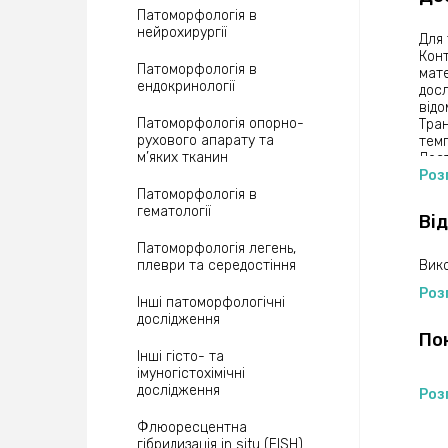
Патоморфологія в
нейрохирургії
Для 
Конт
Патоморфологія в
мате
ендокринології
досл
відо
Патоморфологія опорно-
Тран
рухового апарату та
темп
м’яких тканин
Дост
Роз
Патоморфологія в
гематології
Від
Патоморфологія легень,
плеври та середостіння
Вико
Роз
Інші патоморфологічні
дослідження
По
Інші гісто- та
імуногістохімічні
дослідження
Роз
Флюоресцентна
гібридизація in situ (FISH)