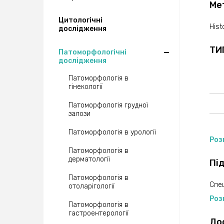
Ме
Цитологічні
Hist
дослідження
ТИ
Патоморфологічні
дослідження
Патоморфологія в
гінекології
Патоморфологія грудної
залози
Патоморфологія в урології
Роз
Патоморфологія в
дерматології
Пі
Патоморфологія в
Спец
отоларігології
Роз
Патоморфологія в
гастроентерології
До