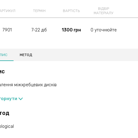
ВІДБІР
АРТИКУЛ
ТЕРМІН
ВАРТІСТЬ
МАТЕРІАЛУ
7901
7-22 діб
1300 грн
0 уточнюйте
ПИС
МЕТОД
ис
алення міжхребцевих дисків
горнути
тод
ological