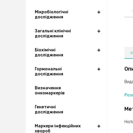
Мікробіологічні
дослідження
Загальні клінічні
дослідження
Біохімічні
О
дослідження
Оп
Гормональні
дослідження
Вид
Визначення
онкомаркерів
Роз
Генетичні
Ме
дослідження
Hist
Маркери інфекційних
хвороб