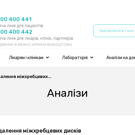
800 400 441
ча лінія для пацієнтів
800 400 442
Замовлення в 1 клік
ча лінія для лікарів, клінік, партнерів
 ДЗВІНКИ В МЕЖАХ УКРАЇНИ БЕЗКОШТОВНІ
Лікарям і клінікам
Лабораторія
Аналізи на до
алення міжхребцевих...
Аналізи
далення міжхребцевих дисків