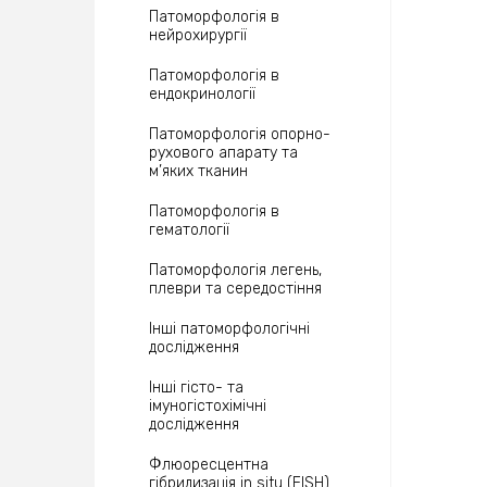
Патоморфологія в
нейрохирургії
Патоморфологія в
ендокринології
Патоморфологія опорно-
рухового апарату та
м’яких тканин
Патоморфологія в
гематології
Патоморфологія легень,
плеври та середостіння
Інші патоморфологічні
дослідження
Інші гісто- та
імуногістохімічні
дослідження
Флюоресцентна
гібридизація in situ (FISH)