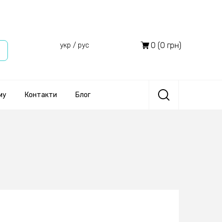
0 (0 грн)
укр
/
рус
му
Контакти
Блог