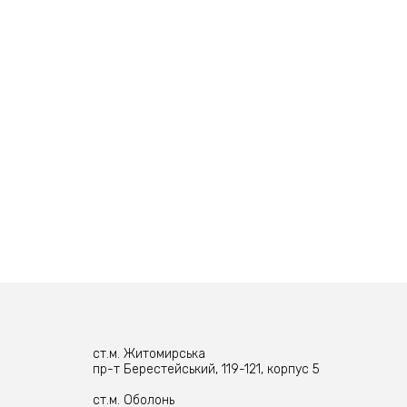
ст.м. Житомирська
пр-т Берестейський, 119-121, корпус 5
ст.м. Оболонь