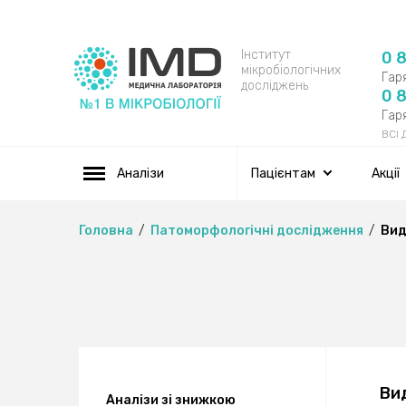
Інститут
0 
мікробіологічних
Гаря
досліджень
0 
Гаря
ВСІ
Аналізи
Пацієнтам
Акції
Головна
Патоморфологічні дослідження
Вид
Ви
Аналізи зі знижкою