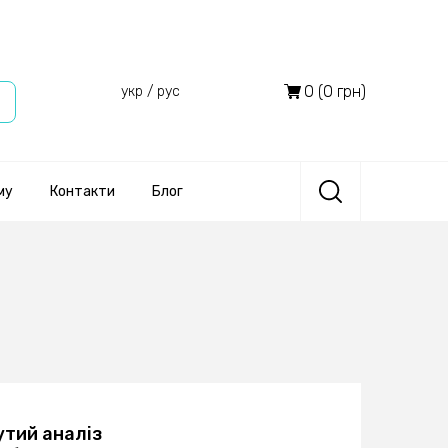
0 (0 грн)
укр
/
рус
му
Контакти
Блог
утий аналіз