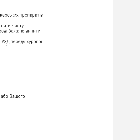
трої фази запалення.
х, при некрозі
ікарських препаратів
рмонів ТТГ і fT4
му рівні гомоцистеїну
д пити чисту
, хвороби Альцгеймера
крові бажано випити
 рівень глюкози за
ний антиген
 УЗД передміхурової
лози. Загальний ПСА
ві. Перераховані
титах, інфекціях
 своєчасному виявленні
ує діагноз гострий
патиту В пошкоджує
ризводить до хронічної
ти безсимптомно в
ідно обстеження крові
ься: ін'єкційні
у або Вашого
ти крові, ув'язнені,
епатиту С
рна формула