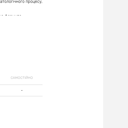
атологічного процесу,
рна формула
цити і їх різновиди в
учну), тромбоцити,
ої формули, підвищене
утоімунних процесах
ть процесу і
печінки, нирок.
 ЛПВЩ, ЛПНЩ,
тку серцево-судинних
ки атеросклерозу,
ювань мозку. Про
САМОСТІЙНО
ілірубін загальний,
ри холестазі,
 фосфатаза. ЛДГ- це
-
ерцевому м'язі,
ь про тканинної
убочковоїфільтрації
нні продуктів з
иво) і може привести
) або ураження