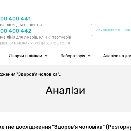
800 400 441
ча лінія для пацієнтів
800 400 442
Замовлення в 1 клік
ча лінія для лікарів, клінік, партнерів
 ДЗВІНКИ В МЕЖАХ УКРАЇНИ БЕЗКОШТОВНІ
Лікарям і клінікам
Лабораторія
Аналізи на до
ження "Здоров'я чоловіка"...
Аналізи
кетне дослідження "Здоров'я чоловіка" (Розгорн