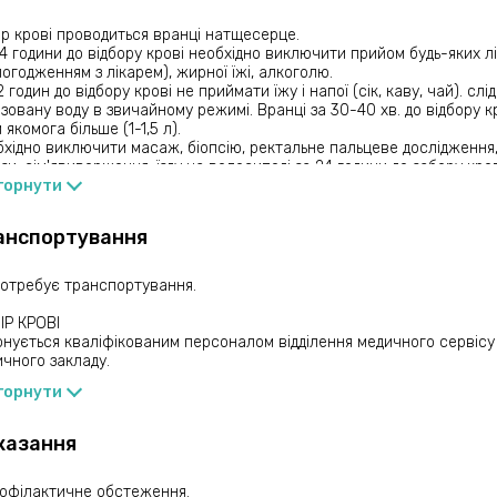
обів (подагра). С-реактивний білок (СРБ) відноситься до білків гос
ір крові проводиться вранці натщесерце.
збільшується при бактеріальній інфекції, аутоімунних захворювання
4 години до відбору крові необхідно виключити прийом будь-яких л
ини. Функціональний стан щитовидної залози характеризує рівень го
погодженням з лікарем), жирної їжі, алкоголю.
ьний тироксин). Гомоцестеін-сірковмісна амінокислота. При високо
2 годин до відбору крові не приймати їжу і напої (сік, каву, чай). слі
ьшується ризик розвитку серцево-судинних захворювань, інсульту
зовану воду в звичайному режимі. Вранці за 30-40 хв. до відбору 
теопорозу. Глікозильований гемоглобін (HbA1c) відображає середній
 якомога більше (1-1,5 л).
нні 2-3 тижні. ПСА загальний (nCa загальний - простато-специфіч
хідно виключити масаж, біопсію, ректальне пальцеве дослідження,
льний) -це лабораторний маркер стану тканини передміхурової за
зи, сім'явиверження, їзду на велосипеді за 24 години до забору кро
рно підвищується при аденомі простати, гострих і хронічних проста
ори збільшують рівень ПСА загального в крові.
горнути
вивідних шляхів. Діагностична цінність ПСА загального полягає в
 передміхурової залози.
анспортування
лення поверхневого антигену вірусу гепатиту В (HВsAg) підтвердж
хронічний гепатит В. Навіть на тлі стертої симптоматики вірус ге
нку і передається навколишнім. Вірус гепатиту С вражає печінку, п
потребує транспортування.
и захворювання, до цирозу, раку печінки. Гепатит С може протіка
ічній формі десятиліттями. Для всіх пацієнтів з групи ризику необх
ІР КРОВІ
иявлення антитіл до гепатиту С (Anti-HCV). До групи ризику відносят
нується кваліфікованим персоналом відділення медичного сервіс
омани, медичні працівники, пацієнти на гемодіалізі, донори, реципієн
чного закладу.
и, які мають безладні статеві зв'язки. Сумарні антитіла до вірусу г
горнути
ачаються в крові на 4-му тижні після інфікування.
етне дослідження включає в себе такі аналізи:
казання
орнутий аналіз крові: 22 параметри (аналізатор), ШОЕ, лейкоцита
роскопія)
льний білок
рофілактичне обстеження.