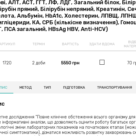
ві, АЛТ, АСТ, ГГТ, ЛФ, ЛДГ, Загальний білок, Білі
ірубін прямий, Білірубін непрямий, Креатинін, С
слота, Альбумін, HbA1c, Холестерин, ЛПВЩ, ЛПН
гліцериди, КА, СРБ (кількісне визначення), Гомоц
, ПСА загальний, HBsAg HBV, Anti-HCV)
ВІДБ
АРТИКУЛ
ТЕРМІН
ВАРТІСТЬ
ЗДАТИ ВДОМА
МАТЕР
1720
2 доби
5550 грн
70 г
ПИС
МЕТОД
ТИП
ПІДГОТОВКА
ТРАНСПОРТУВАННЯ
ис
тне дослідження "Повне клінічне обстеження всього організму для
 інформативні аналізи, що дозволяють оцінити роботу багатьох орг
логічні зміни лабораторних показників на початкових етапах (можл
ічної симптоматики), дізнатися можливість розвитку захворювань 