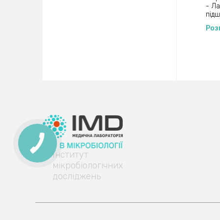
Хол
- Ла
Ліпо
підш
Ліпо
Роз
Ліпо
Триг
Коеф
Білі
Білі
Білі
Ала
Асп
Гам
Кре
Сеч
C-ре
Віль
Тире
Гом
Інститут
Глік
ПСА
мікробіологічних
Гепа
досліджень
Гепа
Альб
Сеч