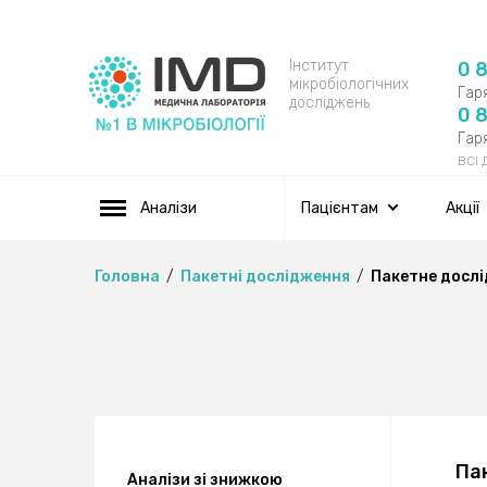
Інститут
0 
мікробіологічних
Гаря
досліджень
0 
Гаря
ВСІ
Аналізи
Пацієнтам
Акції
Головна
Пакетні дослідження
Пакетне дослід
Па
Аналізи зі знижкою