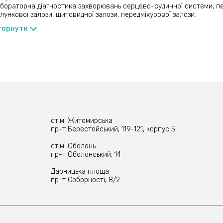
естерин
бораторна діагностика захворювань серцево-судинної системи, печ
протеїди високої щільності (ЛПВЩ)
лункової залози, щитовидної залози, передміхурової залози.
протеїди низької щільності (ЛПНЩ)
горнути
протеїди дуже низької щільності (ЛПДНЩ)
ліцериди
іцієнт атерогенності (КА)
рубін-Загальний
рубін-Прямий
рубін-Непрямий
нінамінотрансфераза (АЛТ)
артатамінотрансфераза (ACT)
ма-глутамілтрансфераза (ГГТ)
атинін
ова кислота
ст.м. Житомирська
активний білок (СРБ)
пр-т Берестейський, 119-121, корпус 5
ний тироксин (fT4)
отропін (Тиреотропний гормон, ТТГ)
ст.м. Оболонь
оцистеїн
пр-т Оболонський, 14
озильований гемоглобін (HbA1c)
 загальний (простато-специфічний антиген загальний)
Дарницька площа
тит В, Hbs-антиген
пр-т Соборності, 8/2
тит С, сумарні антитіла до HCV
умін
овина