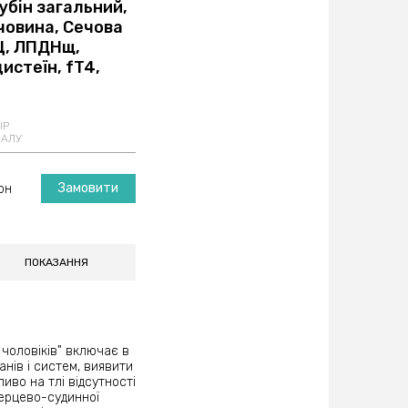
рубін загальний,
ечовина, Сечова
Щ, ЛПДНщ,
истеїн, fT4,
ІР
ІАЛУ
Замовити
рн
ПОКАЗАННЯ
 чоловіків" включає в
анів і систем, виявити
иво на тлі відсутності
серцево-судинної