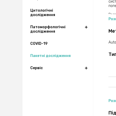
сист
поп
Цитологічні
Розг
дослідження
(мік
Роз
проц
Патоморфологічні
швид
Ме
дослідження
ШОЕ 
дозв
ефек
Aut
COVID-19
Ріве
Ти
Пока
Пакетні дослідження
триг
захв
ішем
Сервіс
пору
білі
захв
внут
печі
дест
ріве
Роз
Підв
висо
Пі
до ф