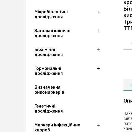
кро
Біл
Мікробіологічні
ки
дослідження
Три
ТТГ
Загальні клінічні
дослідження
Біохімічні
дослідження
Гормональні
дослідження
О
Визначення
онкомаркерів
Оп
Генетичні
дослідження
Паке
себе
пато
Маркери інфекційних
клін
хвороб