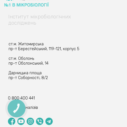
Інститут
мікробіологічних
досліджень
ст.м. Житомирська
пр-т Берестейський, 119-121, корпус 5
ст.м. Оболонь
пр-т Оболонський, 14
Дарницька площа
пр-т Соборності, 8/2
0 800 400 441
Прийом аналізів
КНОПКА
ЗВ'ЯЗКУ