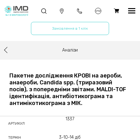
укр
Замовлення в 1 клік
Аналізи
Пакетне дослідження КРОВІ на аероби,
анаероби, Candida spp. (триразовий
посів), з попередніми звітами. MALDI-TOF
ідентифікація, антибіотикограма та
антимікотикограма з МІК.
1337
АРТИКУЛ
3-10-14 діб
ТЕРМІН