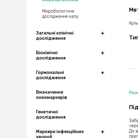
Несп
поро
Ме
Мікробіологічне
дослідження калу
Для 
закр
Куль
вира
ексу
Загальні клінічні
Ти
ексу
дослідження
Біохімічні
Це 
дослідження
- Ба
- Ла
- Ба
Гормональні
дослідження
Визначення
Роз
онкомаркерів
Пі
Генетичні
дослідження
Забі
чере
До в
Маркери інфекційних
преп
хвороб