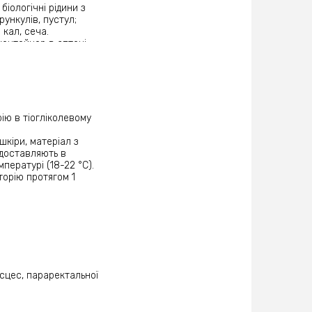
-
біологічні рідини з
рункулів, пустул;
 кал, сеча.
-
контейнер в аптеці,
татеві органи,
стерильним ватним
ловини стерильній
тейнер.
-
скопии та інших
ію в тіогліколевому
ям для рідкого
-
шкіри, матеріал з
бати заздалегідь в
 доставляють в
пературі (18-22 °С).
-
торію протягом 1
-
ани здійснюється
-
 осушення поверхні
ляти поверхню рани і
-
як подальше
бсцес, параректальної
слідження.
ибоких місць рани
-
 з транспортним