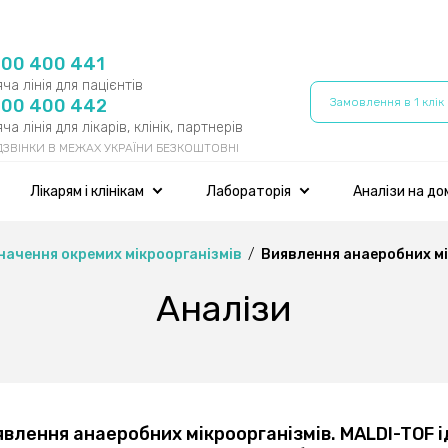
800 400 441
ча лінія для пацієнтів
800 400 442
Замовлення в 1 клік
ча лінія для лікарів, клінік, партнерів
 ДЗВІНКИ В МЕЖАХ УКРАЇНИ БЕЗКОШТОВНІ
Лікарям і клінікам
Лабораторія
Аналізи на до
начення окремих мікроорганізмів
Виявлення анаеробних мік
Аналізи
явлення анаеробних мікроорганізмів. MALDI-TOF і