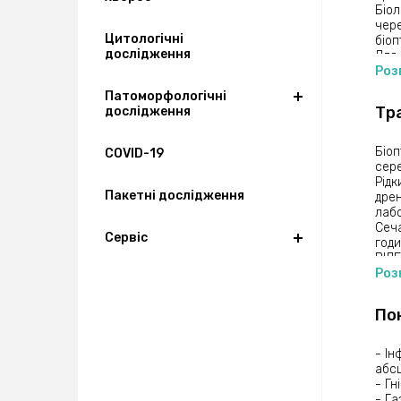
Біол
чере
Цитологічні
біоп
дослідження
Для 
підп
Роз
Пере
Патоморфологічні
вис
Тр
дослідження
тамп
ємно
Мате
Біоп
COVID-19
діаг
сере
Тіог
Рідк
мате
Пакетні дослідження
дрен
наші
лабо
Сеча
Сервіс
годи
ВІД
Відб
Роз
ліка
Відб
По
Відб
рани
рано
- Ін
мимо
абсц
Рано
- Гн
(ран
- Га