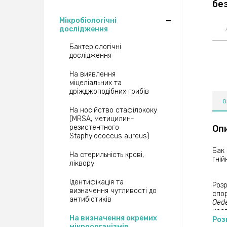
бе
Мікробіологічні
дослідження
Бактеріологічні
дослідження
На виявлення
міцеліальних та
дріжджоподібних грибів
О
На носійство стафілококу
(MRSA, метицилин-
резистентного
Оп
Staphylococcus aureus)
Бак 
На стерильність крові,
гній
ліквору
Ідентифікація та
Розр
визначення чутливості до
спо
антибіотиків
Oede
нес
На визначення окремих
род
Роз
мікроорганізмів