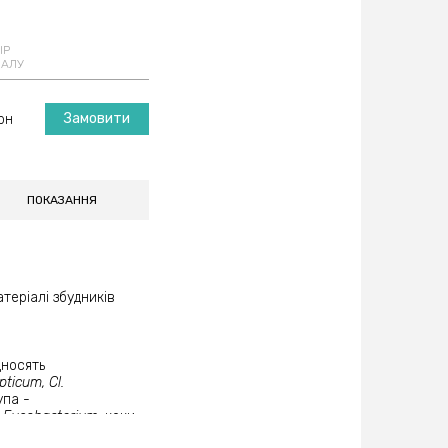
ІР
ІАЛУ
Замовити
рн
ПОКАЗАННЯ
теріалі збудників
дносять
pticum, Cl.
упа -
і
Fusobacterium,
коки
чі палички.