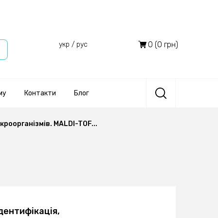
0 (0 грн)
укр
/
рус
му
Контакти
Блог
роорганізмів. MALDI-TOF...
дентифікація,