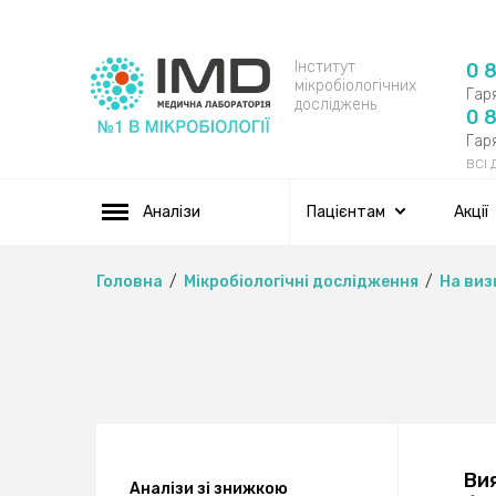
Інститут
0 
мікробіологічних
Гаря
досліджень
0 
Гаря
ВСІ
Аналізи
Пацієнтам
Акції
Головна
Мікробіологічні дослідження
На виз
Ви
Аналізи зі знижкою