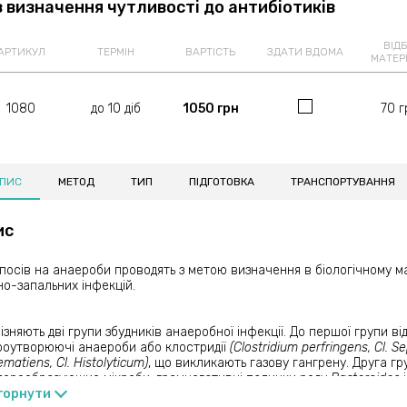
з визначення чутливості до антибіотиків
ВІДБ
АРТИКУЛ
ТЕРМІН
ВАРТІСТЬ
ЗДАТИ ВДОМА
МАТЕР
1080
до 10 діб
1050 грн
70 г
ПИС
МЕТОД
ТИП
ПІДГОТОВКА
ТРАНСПОРТУВАННЯ
ис
посів на анаероби проводять з метою визначення в біологічному ма
но-запальних інфекцій.
ізняють дві групи збудників анаеробної інфекції. До першої групи ві
роутворюючі анаероби або клостридії
(Clostridium perfringens, Cl. Se
matiens, Cl. Histolyticum)
, що викликають газову гангрену. Друга гр
порообразующие мікроби: грамнегативні палички роду
Bacteroides
у
горнути
Peptococcus
і
Peptostreptococcus
, грампозитивні неспороутворюю