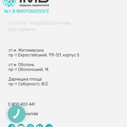
Інститут
мікробіологічних
досліджень
ст.м. Житомирська
пр-т Берестейський, 119-121, корпус 5
ст.м. Оболонь
пр-т Оболонський, 14
Дарницька площа
пр-т Соборності, 8/2
0 800 400 441
Прийом аналізів
КНОПКА
ЗВ'ЯЗКУ