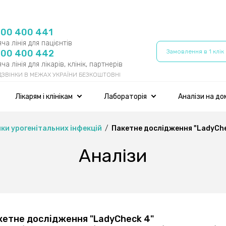
800 400 441
ча лінія для пацієнтів
800 400 442
Замовлення в 1 клік
ча лінія для лікарів, клінік, партнерів
 ДЗВІНКИ В МЕЖАХ УКРАЇНИ БЕЗКОШТОВНІ
Лікарям і клінікам
Лабораторія
Аналізи на до
ки урогенітальних інфекцій
Пакетне дослідження "LadyChec
Аналізи
кетне дослідження "LadyCheck 4"