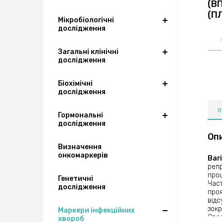
(В
(ПЛ
Мікробіологічні
дослідження
Загальні клінічні
дослідження
Біохімічні
дослідження
О
Гормональні
дослідження
Оп
Визначення
онкомаркерів
Ваг
репр
проц
Генетичні
Част
дослідження
проя
відс
зокр
Маркери інфекційних
Своє
хвороб