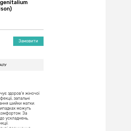
genitalium
Ison)
Замовити
ІАЛУ
чує здоров’я жіночої
екції, запальні
ання шийки матки.
випадках можуть
комфортом. За
до ускладнень,
кції.
ливі порушення,