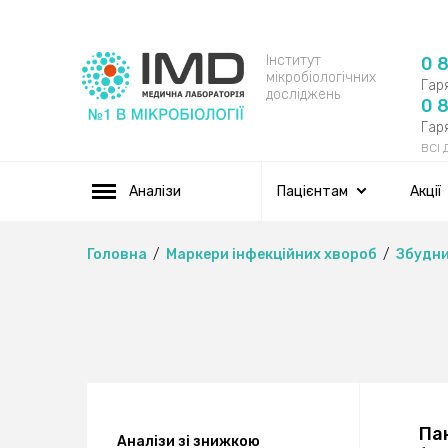
Інститут
0 
мікробіологічних
Гаря
досліджень
0 
Гаря
ВСІ
Аналізи
Пацієнтам
Акції
Головна
Маркери інфекційних хвороб
Збудни
Па
Аналізи зі знижкою