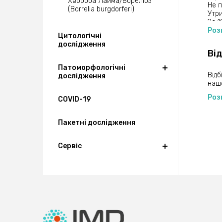
Хвороба Лайма/Бореліоз
Не 
(Borrelia burgdorferi)
Утри
За 1
Не в
Роз
Цитологічні
чис
дослідження
Зага
Ві
Якщо
обс
Патоморфологічні
Мате
Відб
дослідження
закі
нашо
Післ
Роз
рані
COVID-19
Пакетні дослідження
Сервіс