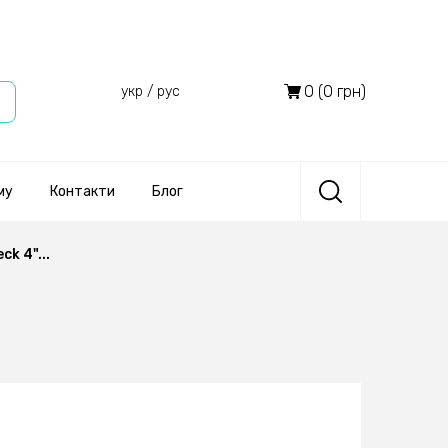
0 (0 грн)
укр
/
рус
му
Контакти
Блог
k 4"...