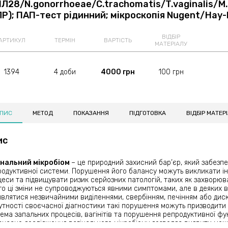
ПЛ28/N.gonorrhoeae/C.trachomatis/T.vaginalis/M.
Р); ПАП-тест рідинний; мікроскопія Nugent/Hay-
ВІДБІР
АРТИКУЛ
ТЕРМІН
ВАРТІСТЬ
МАТЕРІАЛУ
1394
4 доби
4000 грн
100 грн
ПИС
МЕТОД
ПОКАЗАННЯ
ПІДГОТОВКА
ВІДБІР МАТЕР
ис
інальний мікробіом
– це природний захисний бар’єр, який забезпе
одуктивної системи. Порушення його балансу можуть викликати інф
еси та підвищувати ризик серйозних патологій, таких як захворюв
о ці зміни не супроводжуються явними симптомами, але в деяких 
влятися незвичайними виділеннями, свербінням, печінням або дис
утності своєчасної діагностики такі порушення можуть призводити 
ема запальних процесів, вагінітів та порушення репродуктивної фун
часне дослідження вагінального мікробіому дозволяє виявити мож