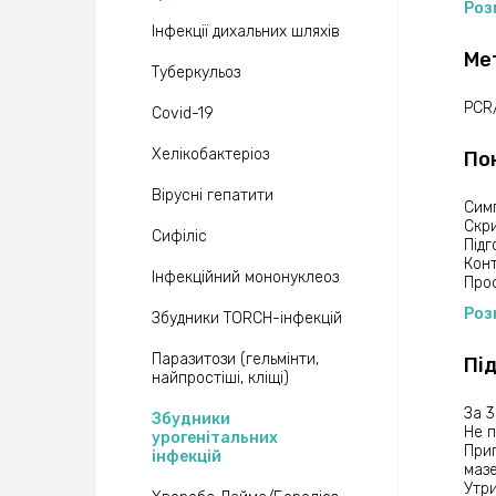
запо
Роз
Пак
Інфекції дихальних шляхів
1.
Ме
Вияв
Туберкульоз
geni
Гено
PCR
Covid-19
низь
2.
Хелікобактеріоз
По
Оцін
стан
Вірусні гепатити
3.
Симп
Скри
Сифіліс
Підг
Конт
Тип
Інфекційний мононуклеоз
Про
Роз
Збудники TORCH-інфекцій
Виділ
і це
Паразитози (гельмінти,
Пі
найпростіші, кліщі)
За 3
Збудники
Не п
урогенітальних
Прип
інфекцій
мазе
Утр