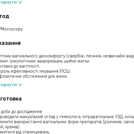
бігти ускладненням і підтримати здоров’я жіночої репродуктивної с
горнути
етне дослідження включає:
Скринінг 5 ІПСШ методом ПЛР (Real-time):
тод
лення Chlamydia trachomatis, Neisseria gonorrhoeae, Trichomonas 
talium.
типування вірусу папіломи людини (ВПЛ) 28 типів (19 високого онк
/Microscopy
кого онкогенного ризику).
Рідинний ПАП-тест:
казання
ка стану клітин шийки матки для раннього виявлення патологій, 
и та онкологічні захворювання.
Мікроскопія вагінальних виділень:
томи вагінального дискомфорту (свербіж, печіння, незвичайні виді
Оцінка мікрофлори та клітинного складу за шкалами Nugent
нінг онкологічних захворювань шийки матки.
отовка до вагітності.
роль ефективності лікування ІПСШ.
 БМ
Лабораторія
ЛПЗ
На дому
Самостійно
філактичне обстеження для жінок.
горнути
ення із піхви
рвікального каналу
дготовка
 доби до дослідження:
роводити мануальний огляд у гінеколога, інтравагінальне УЗД, коль
инити використання вагінальних форм препаратів (розчинів, свічок
й, кремів).
иматися від спринцювань.