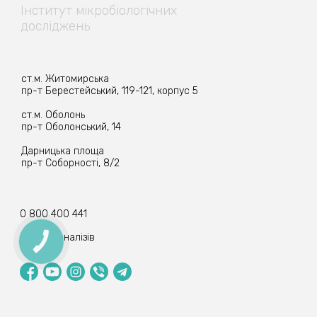
Інститут
мікробіологічних
досліджень
ст.м. Житомирська
пр-т Берестейський, 119-121, корпус 5
ст.м. Оболонь
пр-т Оболонський, 14
Дарницька площа
пр-т Соборності, 8/2
0 800 400 441
Прийом аналізів
КНОПКА
ЗВ'ЯЗКУ