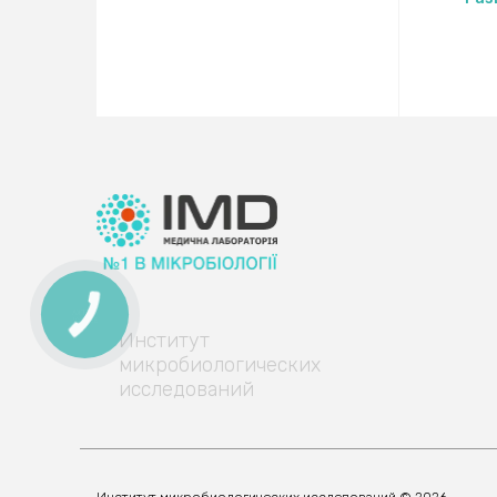
КНОПКА
ЗВ'ЯЗКУ
Институт
микробиологических
исследований