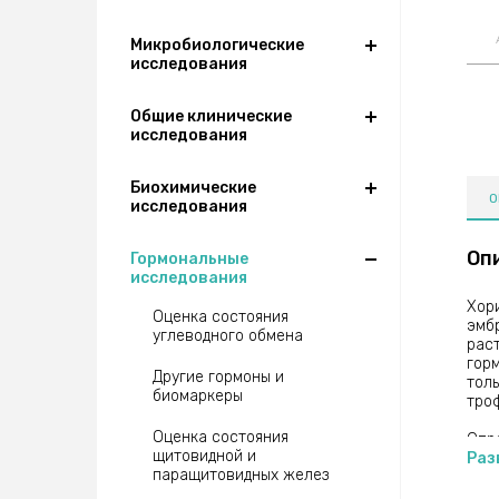
Микробиологические
исследования
Общие клинические
исследования
Биохимические
О
исследования
Оп
Гормональные
исследования
Хор
Оценка состояния
эмб
углеводного обмена
раст
гор
Другие гормоны и
тол
биомаркеры
тро
Оценка состояния
Опр
щитовидной и
диа
Раз
паращитовидных желез
ХГЧ