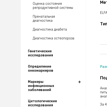
Ме
вто
Оценка состояния
выя
репродуктивной системы
ELF
Пренатальная
Это
диагностика
Ти
- Х
- Ч
Диагностика диабета
- ХГ
- Бе
Диагностика остеопороза
- β-
- Hu
- HC
Генетические
исследования
Определение
Раз
онкомаркеров
По
Маркеры
инфекционных
Анал
заболеваний
пить
анал
Цитологические
За 
исследования