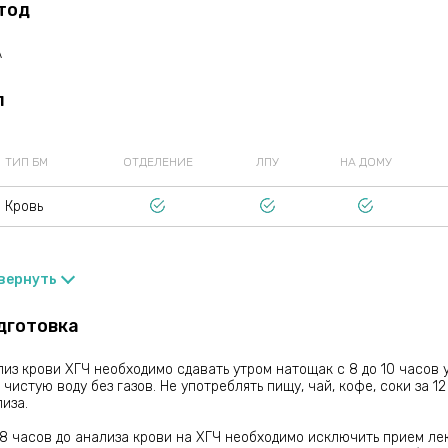
тод
ром триместре беременности используется для пренатального скр
вления отклонений развития плода.
A
 исследование также может называться:
п
ориальный гонадотропин;
еловеческий хорионический гонадотропин;
Ч;
та-ХГЧ;
ТИП БМ
ОТДЕЛЕНИЕ
ЛПУ
НА ДОМУ
ХГЧ;
man Chorionic gonadotropin;
G.
Кровь
вернуть
дготовка
из крови ХГЧ необходимо сдавать утром натощак с 8 до 10 часов 
 чистую воду без газов. Не употреблять пищу, чай, кофе, соки за 1
иза.
48 часов до анализа крови на ХГЧ необходимо исключить прием л