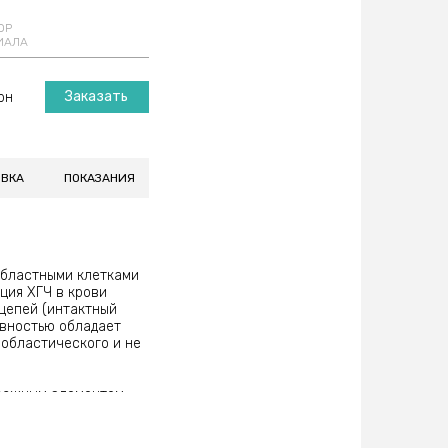
ОР
ИАЛА
Заказать
рн
ОВКА
ПОКАЗАНИЯ
областными клетками
ция ХГЧ в крови
-цепей (интактный
ивностью обладает
фобластического и не
 важным элементом
ным эстриолом) во