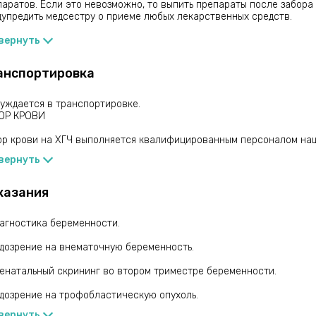
аратов. Если это невозможно, то выпить препараты после забора 
дупредить медсестру о приеме любых лекарственных средств.
рекомендовано проводить медицинские процедуры (рентгенологиче
вернуть
опроцедуры) за 24 часа до забора крови.
анспортировка
нуждается в транспортировке.
ОР КРОВИ
ор крови на ХГЧ выполняется квалифицированным персоналом на
вернуть
казания
иагностика беременности.
одозрение на внематочную беременность.
ренатальный скрининг во втором триместре беременности.
одозрение на трофобластическую опухоль.
вернуть