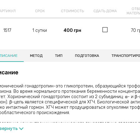
ОТБ
АРТИКУЛ
СРОК
СТОИМОСТЬ
СДАТЬ ДОМА
МАТЕР
1517
1 сутки
400 грн
70 г
ПИСАНИЕ
МЕТОД
ТИП
ПОДГОТОВКА
ТРАНСПОРТИР
исание
ионический гонадотропин-это гликопротеин, образующийся троф
риона. Во время нормального протекания беременности концентра
ет. Хорионический гонадотропин состоит из 2 субъединиц: α- и β
мон). β-цепь является специфической для ХГЧ. Биологической акт
ько интактный гормон. ХГЧ может продуцироваться опухолями тро
фобластического происхождения.
еделение концентрации хорионического гонадотропина является
гностики и наблюдения за протеканием беременности с 4 недель.
вернуть
 в комплексе другими маркерами (альфа-фетопротеином и свобод