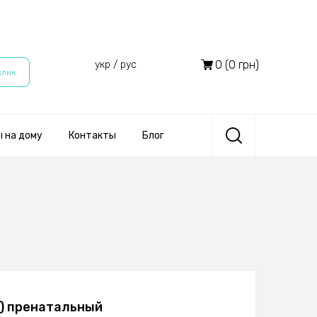
0 (0 грн)
укр
/
рус
клик
 на дому
Контакты
Блог
G) пренатальный