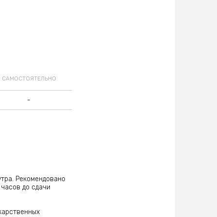
ининга с целью
САМОСТОЯТЕЛЬНО
-
утра. Рекомендовано
2 часов до сдачи
екарственных