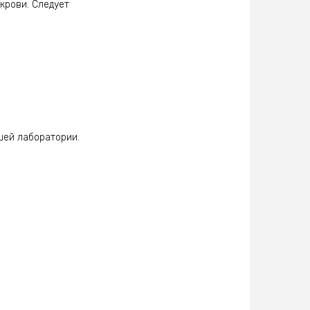
крови. Следует
ское исследование,
шей лаборатории.