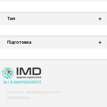
Тип
Підготовка
Інститут
мікробіологічних
досліджень